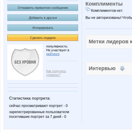
Комплименты
Отправить приватное сообщение
Комплиментов нет.
Вы не авторизованы! Чтоб
Добавить в друзья
Игнорировать
Сделать подарок
Метки лидеров
популярность:
Не участвует в
рейтинге
Интервью
Как получить
уровень?
Статистика портрета:
сейчас просматривают портрет - 0
зарегистрированные пользователи
посетившие портрет за 7 дней - 0